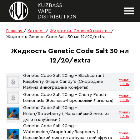
KUZBASS
VAPE
DISTRIBUTION
Главная
/
Каталог
/
Жидкости. Солевой никотин
/
Жидкость Genetic Code Salt 30 мл 12/20/extra
Жидкость Genetic Code Salt 30 мл
12/20/extra
Genetic Code Salt 20mg - Blackcurrant
Узнать
Raspberry Grape Candy's (Смородина
цены
Малина Виноградные Конфеты)
Genetic Code Salt 20mg - Cherry Peach
Узнать
цены
Lemonade (Вишнево-Персиковый Лимонад)
Genetic Code Salt 20mg -
Узнать
Melon/Strawberry ( Малазийский микс из
цены
дыни и клубники )
Genetic Code Salt 20mg -
Watermelon/Grapefruit/Raspberry (
Узнать
цены
Малазийский микс из арбуза, грейпфрута